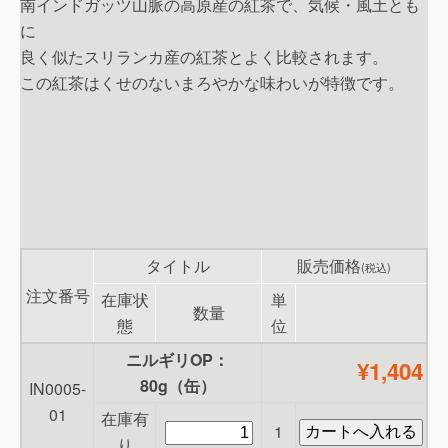
南インドガッツ山脈の高原産の紅茶で、気候・風土とも
に
良く似たスリランカ産の紅茶とよく比較されます。
この紅茶はくせのないまろやかな味わいが特徴です。
タイトル
販売価格
(税込)
注文番号
在庫状
単
数量
態
位
ニルギリOP：
¥1,404
80g（缶）
IN0005-
01
在庫有
1
り