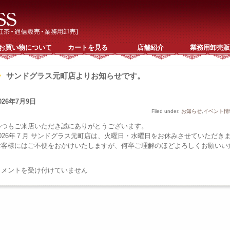
お買い物について
カートを見る
店舗紹介
業務用卸売販
サンドグラス元町店よりお知らせです。
026年7月9日
Filed under:
お知らせ
,
イベント情
いつもご来店いただき誠にありがとうございます。
2026年７月 サンドグラス元町店は、火曜日・水曜日をお休みさせていただき
お客様にはご不便をおかけいたしますが、何卒ご理解のほどよろしくお願いい
サ
コメントを受け付けていません
ン
ド
グ
ラ
ス
元